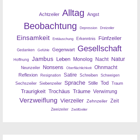
Alltag
Angst
Achtzeiler
Beobachtung
Depression
Dreizeiler
Einsamkeit
Fünfzeiler
Erkenntnis
Enttäuschung
Gesellschaft
Gegenwart
Gedanken
Gefühle
Jambus
Leben
Natur
Nacht
Monolog
Hoffnung
Nonsens
Ohnmacht
Neunzeiler
Oberflächlichkeit
Reflexion
Satire
Resignation
Schreiben
Schweigen
Sprache
Tod
Stille
Sechszeiler
Siebenzeiler
Traum
Traurigkeit
Trochäus
Träume
Verwirrung
Verzweiflung
Vierzeiler
Zeit
Zehnzeiler
Zweizeiler
Zwölfzeiler