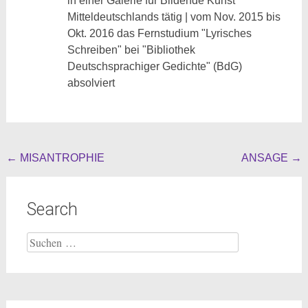
in einer Galerie für Bildende Kunst
Mitteldeutschlands tätig | vom Nov. 2015 bis
Okt. 2016 das Fernstudium "Lyrisches
Schreiben" bei "Bibliothek
Deutschsprachiger Gedichte" (BdG)
absolviert
Beitragsnavigation
←
MISANTROPHIE
ANSAGE
→
Search
Suche
nach: