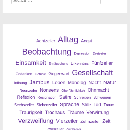
nach:
Alltag
Angst
Achtzeiler
Beobachtung
Depression
Dreizeiler
Einsamkeit
Fünfzeiler
Erkenntnis
Enttäuschung
Gesellschaft
Gegenwart
Gedanken
Gefühle
Jambus
Leben
Natur
Nacht
Monolog
Hoffnung
Nonsens
Ohnmacht
Neunzeiler
Oberflächlichkeit
Reflexion
Satire
Resignation
Schreiben
Schweigen
Sprache
Tod
Stille
Sechszeiler
Siebenzeiler
Traum
Traurigkeit
Trochäus
Träume
Verwirrung
Verzweiflung
Vierzeiler
Zeit
Zehnzeiler
Zweizeiler
Zwölfzeiler