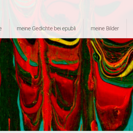
e
meine Gedichte bei epubli
meine Bilder