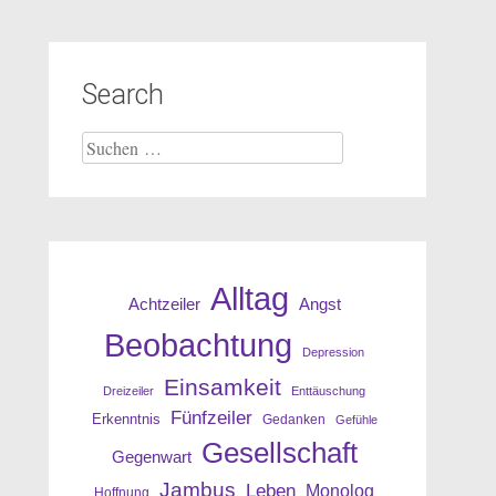
Search
Suche
nach:
Alltag
Angst
Achtzeiler
Beobachtung
Depression
Einsamkeit
Dreizeiler
Enttäuschung
Fünfzeiler
Erkenntnis
Gedanken
Gefühle
Gesellschaft
Gegenwart
Jambus
Leben
Monolog
Hoffnung