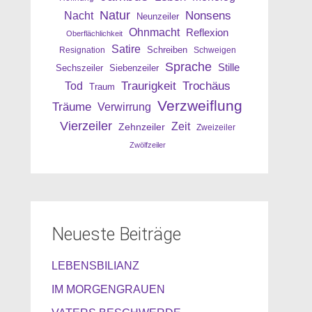
Natur
Nonsens
Nacht
Neunzeiler
Ohnmacht
Reflexion
Oberflächlichkeit
Satire
Resignation
Schreiben
Schweigen
Sprache
Stille
Sechszeiler
Siebenzeiler
Traurigkeit
Trochäus
Tod
Traum
Verzweiflung
Träume
Verwirrung
Vierzeiler
Zeit
Zehnzeiler
Zweizeiler
Zwölfzeiler
Neueste Beiträge
LEBENSBILIANZ
IM MORGENGRAUEN