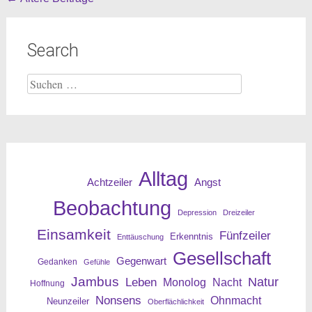
Beitragsnavigation
Search
Suche
nach:
Alltag
Angst
Achtzeiler
Beobachtung
Depression
Dreizeiler
Einsamkeit
Fünfzeiler
Erkenntnis
Enttäuschung
Gesellschaft
Gegenwart
Gedanken
Gefühle
Jambus
Leben
Natur
Nacht
Monolog
Hoffnung
Nonsens
Ohnmacht
Neunzeiler
Oberflächlichkeit