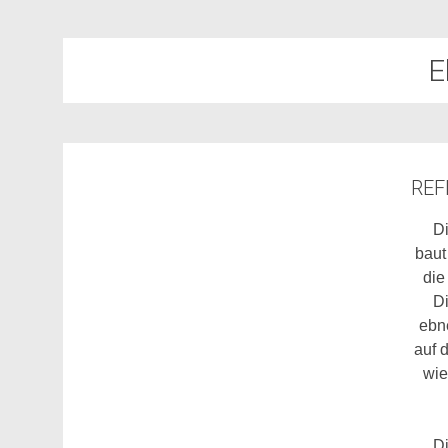
E
REF
D
baut
die
D
ebn
auf d
wie
D