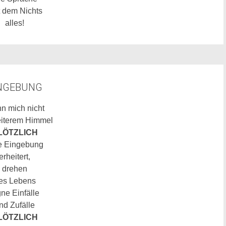
t dem Nichts
alles!
NGEBUNG
n mich nicht
eiterem Himmel
LÖTZLICH
e Eingebung
erheitert,
drehen
es Lebens
gne Einfälle
nd Zufälle
LÖTZLICH