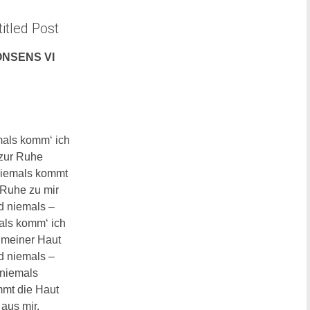
itled Post
NSENS VI
mals komm‘ ich
zur Ruhe
niemals kommt
 Ruhe zu mir
d niemals –
als komm‘ ich
 meiner Haut
d niemals –
niemals
mt die Haut
aus
mir.