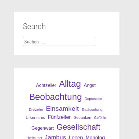
Search
Suche
nach:
Alltag
Angst
Achtzeiler
Beobachtung
Depression
Einsamkeit
Dreizeiler
Enttäuschung
Fünfzeiler
Erkenntnis
Gedanken
Gefühle
Gesellschaft
Gegenwart
Jambus
Leben
Monolog
Hoffnung