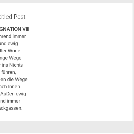
itled Post
GNATION VIII
rend immer
und ewig
ller Worte
ange Wege
r ins Nichts
führen,
ben die Wege
ach Innen
 Außen ewig
nd immer
ckgassen.