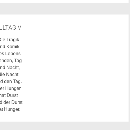
LLTAG V
ie Tragik
nd Komik
es Lebens
enden, Tag
nd Nacht,
die Nacht
d den Tag.
er Hunger
hat Durst
d der Durst
at Hunger.