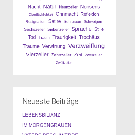
Natur
Nonsens
Nacht
Neunzeiler
Ohnmacht
Reflexion
Oberflächlichkeit
Satire
Resignation
Schreiben
Schweigen
Sprache
Stille
Sechszeiler
Siebenzeiler
Traurigkeit
Trochäus
Tod
Traum
Verzweiflung
Träume
Verwirrung
Vierzeiler
Zeit
Zehnzeiler
Zweizeiler
Zwölfzeiler
Neueste Beiträge
LEBENSBILIANZ
IM MORGENGRAUEN