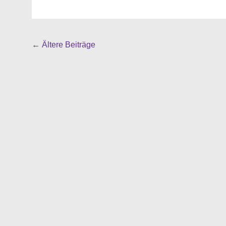
Beitragsnavigation
←
Ältere Beiträge