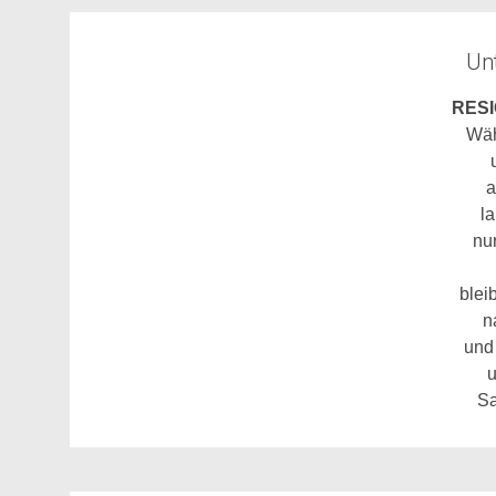
Unt
RESI
Wäh
a
l
nu
blei
n
und
u
Sa