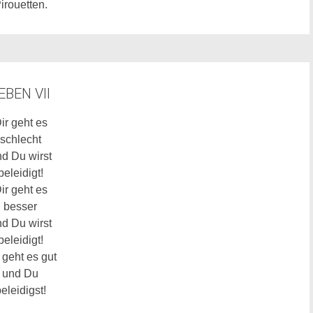
irouetten.
EBEN VII
ir geht es
schlecht
d Du wirst
beleidigt!
ir geht es
besser
d Du wirst
beleidigt!
 geht es gut
und Du
eleidigst!