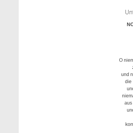
Unt
NO
O nie
und 
die
un
niem
aus
un
kom