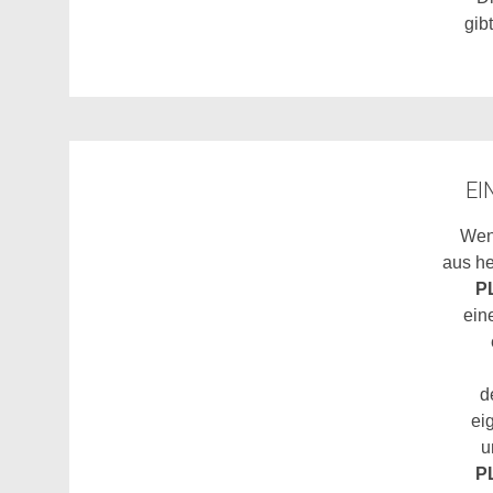
gib
EI
Wen
aus h
P
ein
d
ei
u
P