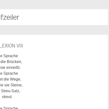
lfzeiler
LEXION VIII
ie Sprache
 die Brücken,
 sie einreißt.
ie Sprache
et die Wege,
ie sie Steine,
 Streu-Salz,
streut.
ie Sprache