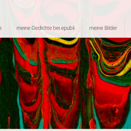
e
meine Gedichte bei epubli
meine Bilder