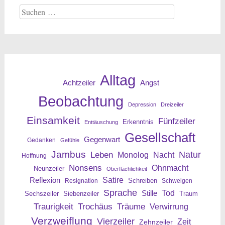
Suche
nach:
Alltag
Angst
Achtzeiler
Beobachtung
Depression
Dreizeiler
Einsamkeit
Fünfzeiler
Erkenntnis
Enttäuschung
Gesellschaft
Gegenwart
Gedanken
Gefühle
Jambus
Leben
Natur
Nacht
Monolog
Hoffnung
Nonsens
Ohnmacht
Neunzeiler
Oberflächlichkeit
Reflexion
Satire
Resignation
Schreiben
Schweigen
Sprache
Tod
Stille
Sechszeiler
Siebenzeiler
Traum
Traurigkeit
Trochäus
Träume
Verwirrung
Verzweiflung
Vierzeiler
Zeit
Zehnzeiler