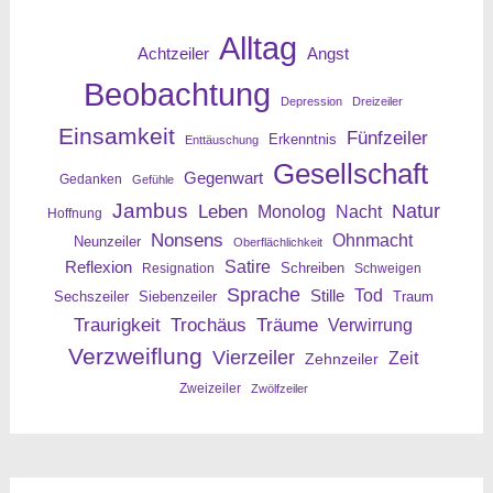
Alltag
Angst
Achtzeiler
Beobachtung
Depression
Dreizeiler
Einsamkeit
Fünfzeiler
Erkenntnis
Enttäuschung
Gesellschaft
Gegenwart
Gedanken
Gefühle
Jambus
Leben
Natur
Nacht
Monolog
Hoffnung
Nonsens
Ohnmacht
Neunzeiler
Oberflächlichkeit
Reflexion
Satire
Resignation
Schreiben
Schweigen
Sprache
Tod
Stille
Sechszeiler
Siebenzeiler
Traum
Traurigkeit
Trochäus
Träume
Verwirrung
Verzweiflung
Vierzeiler
Zeit
Zehnzeiler
Zweizeiler
Zwölfzeiler