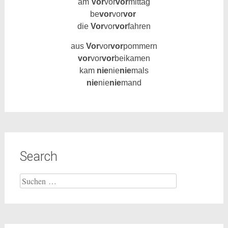
am
Vor
vor
vor
mittag
be
vor
vor
vor
die
Vor
vor
vor
fahren
aus
Vor
vor
vor
pommern
vor
vor
vor
beikamen
kam
nie
nie
nie
mals
nie
nie
nie
mand
Search
Suche
nach: