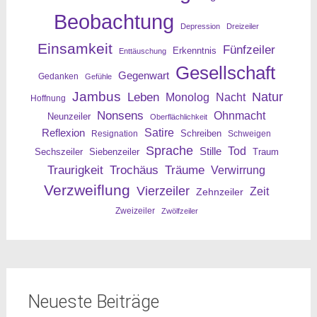
Beobachtung
Depression
Dreizeiler
Einsamkeit
Fünfzeiler
Erkenntnis
Enttäuschung
Gesellschaft
Gegenwart
Gedanken
Gefühle
Jambus
Leben
Natur
Nacht
Monolog
Hoffnung
Nonsens
Ohnmacht
Neunzeiler
Oberflächlichkeit
Reflexion
Satire
Resignation
Schreiben
Schweigen
Sprache
Tod
Stille
Sechszeiler
Siebenzeiler
Traum
Traurigkeit
Trochäus
Träume
Verwirrung
Verzweiflung
Vierzeiler
Zeit
Zehnzeiler
Zweizeiler
Zwölfzeiler
Neueste Beiträge