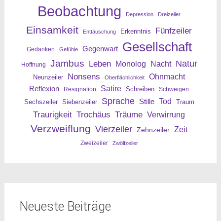
Beobachtung
Depression
Dreizeiler
Einsamkeit
Fünfzeiler
Erkenntnis
Enttäuschung
Gesellschaft
Gegenwart
Gedanken
Gefühle
Jambus
Leben
Natur
Nacht
Monolog
Hoffnung
Nonsens
Ohnmacht
Neunzeiler
Oberflächlichkeit
Reflexion
Satire
Resignation
Schreiben
Schweigen
Sprache
Tod
Stille
Sechszeiler
Siebenzeiler
Traum
Traurigkeit
Trochäus
Träume
Verwirrung
Verzweiflung
Vierzeiler
Zeit
Zehnzeiler
Zweizeiler
Zwölfzeiler
Neueste Beiträge