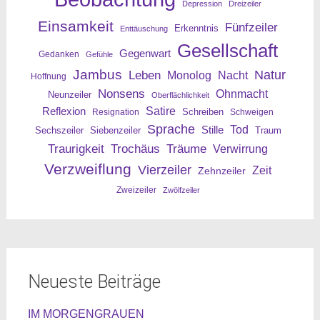
Depression
Dreizeiler
Einsamkeit
Fünfzeiler
Erkenntnis
Enttäuschung
Gesellschaft
Gegenwart
Gedanken
Gefühle
Jambus
Leben
Natur
Nacht
Monolog
Hoffnung
Nonsens
Ohnmacht
Neunzeiler
Oberflächlichkeit
Reflexion
Satire
Resignation
Schreiben
Schweigen
Sprache
Tod
Stille
Sechszeiler
Siebenzeiler
Traum
Traurigkeit
Trochäus
Träume
Verwirrung
Verzweiflung
Vierzeiler
Zeit
Zehnzeiler
Zweizeiler
Zwölfzeiler
Neueste Beiträge
IM MORGENGRAUEN