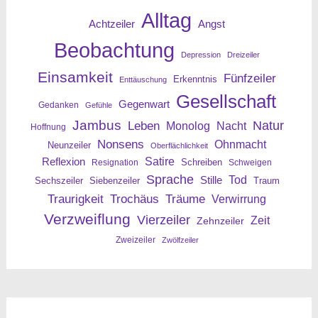
Alltag
Angst
Achtzeiler
Beobachtung
Depression
Dreizeiler
Einsamkeit
Fünfzeiler
Erkenntnis
Enttäuschung
Gesellschaft
Gegenwart
Gedanken
Gefühle
Jambus
Leben
Natur
Nacht
Monolog
Hoffnung
Nonsens
Ohnmacht
Neunzeiler
Oberflächlichkeit
Reflexion
Satire
Resignation
Schreiben
Schweigen
Sprache
Tod
Stille
Sechszeiler
Siebenzeiler
Traum
Traurigkeit
Trochäus
Träume
Verwirrung
Verzweiflung
Vierzeiler
Zeit
Zehnzeiler
Zweizeiler
Zwölfzeiler