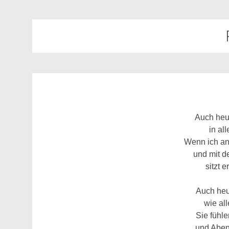
Auch heu
in al
Wenn ich an
und mit 
sitzt e
Auch heu
wie all
Sie fühl
und Aben