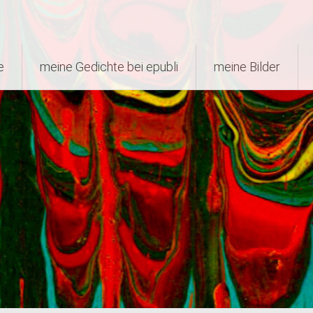
e
meine Gedichte bei epubli
meine Bilder