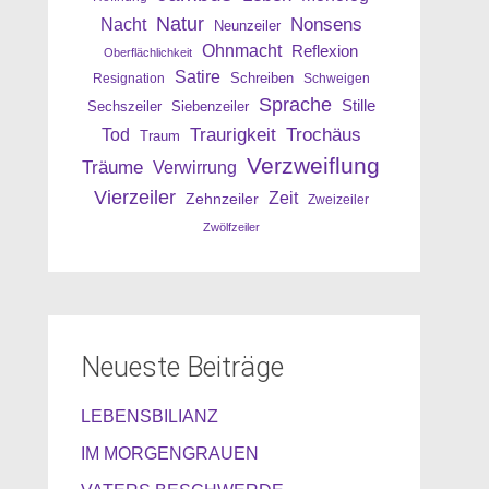
Natur
Nonsens
Nacht
Neunzeiler
Ohnmacht
Reflexion
Oberflächlichkeit
Satire
Resignation
Schreiben
Schweigen
Sprache
Stille
Sechszeiler
Siebenzeiler
Traurigkeit
Trochäus
Tod
Traum
Verzweiflung
Träume
Verwirrung
Vierzeiler
Zeit
Zehnzeiler
Zweizeiler
Zwölfzeiler
Neueste Beiträge
LEBENSBILIANZ
IM MORGENGRAUEN