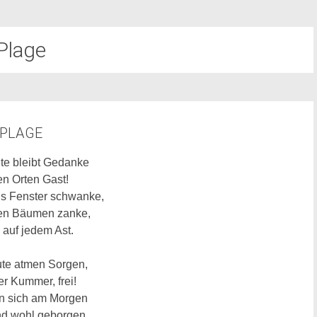
Plage
PLAGE
te bleibt Gedanke
len Orten Gast!
s Fenster schwanke,
den Bäumen zanke,
r auf jedem Ast.
te atmen Sorgen,
er Kummer, frei!
en sich am Morgen
d wohl geborgen,