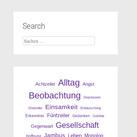
Search
Suche
nach:
Alltag
Angst
Achtzeiler
Beobachtung
Depression
Einsamkeit
Dreizeiler
Enttäuschung
Fünfzeiler
Erkenntnis
Gedanken
Gefühle
Gesellschaft
Gegenwart
Jambus
Leben
Monolog
Hoffnung