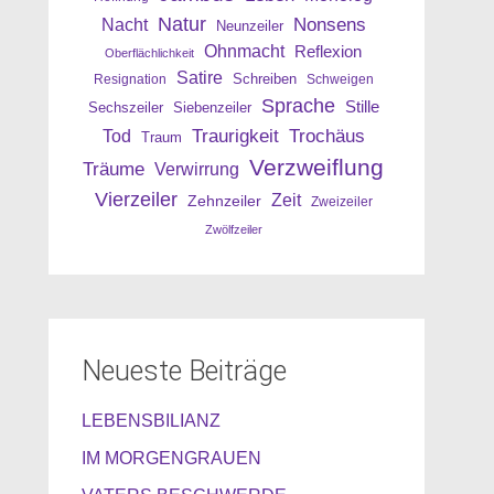
Natur
Nonsens
Nacht
Neunzeiler
Ohnmacht
Reflexion
Oberflächlichkeit
Satire
Resignation
Schreiben
Schweigen
Sprache
Stille
Sechszeiler
Siebenzeiler
Traurigkeit
Trochäus
Tod
Traum
Verzweiflung
Träume
Verwirrung
Vierzeiler
Zeit
Zehnzeiler
Zweizeiler
Zwölfzeiler
Neueste Beiträge
LEBENSBILIANZ
IM MORGENGRAUEN