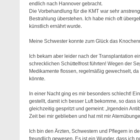
endlich nach Hannover gebracht.
Die Vorbehandlung für die KMT war sehr anstreng
Bestrahlung überstehen. Ich habe mich oft übergeb
künstlich ernährt wurde.
Meine Schwester konnte zum Glück das Knoche
Ich bekam aber leider nach der Transplantation e
schrecklichen Schüttelfrost führten! Wegen der 
Medikamente flossen, regelmäßig gewechselt, da d
könnte.
In einer Nacht ging es mir besonders schlecht! Ein 
gestellt, damit ich besser Luft bekomme, so dass i
gleichzeitig gespritzt und gemeint: „Irgendein Antib
Zeit bei mir geblieben und hat mit mir Atemübun
Ich bin den Ärzten, Schwestern und Pflegern in 
freundlich gewesen. Es ist ein Wunder, dass ich 