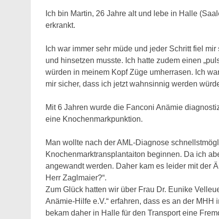
Ich bin Martin, 26 Jahre alt und lebe in Halle (Sa
erkrankt.
Ich war immer sehr müde und jeder Schritt fiel mir
und hinsetzen musste. Ich hatte zudem einen „pul
würden in meinem Kopf Züge umherrasen. Ich war 
mir sicher, dass ich jetzt wahnsinnig werden würd
Mit 6 Jahren wurde die Fanconi Anämie diagnostizi
eine Knochenmarkpunktion.
Man wollte nach der AML-Diagnose schnellstmögli
Knochenmarktransplantaiton beginnen. Da ich abe
angewandt werden. Daher kam es leider mit der Ärz
Herr Zaglmaier?“.
Zum Glück hatten wir über Frau Dr. Eunike Velleu
Anämie-Hilfe e.V.“ erfahren, dass es an der MHH i
bekam daher in Halle für den Transport eine Frem