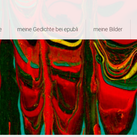
e
meine Gedichte bei epubli
meine Bilder