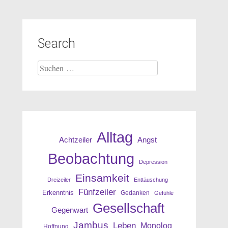
Search
Suche
nach:
Alltag
Angst
Achtzeiler
Beobachtung
Depression
Einsamkeit
Dreizeiler
Enttäuschung
Fünfzeiler
Erkenntnis
Gedanken
Gefühle
Gesellschaft
Gegenwart
Jambus
Leben
Monolog
Hoffnung