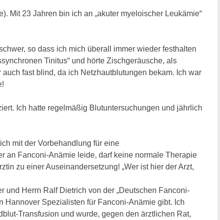
ale). Mit 23 Jahren bin ich an „akuter myeloischer Leukämie“
 schwer, so dass ich mich überall immer wieder festhalten
ssynchronen Tinitus“ und hörte Zischgeräusche, als
auch fast blind, da ich Netzhautblutungen bekam. Ich war
e!
ert. Ich hatte regelmäßig Blutuntersuchungen und jährlich
ch mit der Vorbehandlung für eine
r an Fanconi-Anämie leide, darf keine normale Therapie
tin zu einer Auseinandersetzung! „Wer ist hier der Arzt,
er und Herrn Ralf Dietrich von der „Deutschen Fanconi-
n Hannover Spezialisten für Fanconi-Anämie gibt. Ich
dblut-Transfusion und wurde, gegen den ärztlichen Rat,