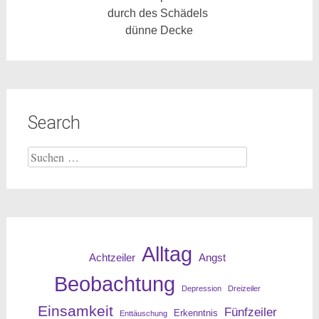
durch des Schädels
dünne Decke
Search
Suche
nach:
Alltag
Angst
Achtzeiler
Beobachtung
Depression
Dreizeiler
Einsamkeit
Fünfzeiler
Erkenntnis
Enttäuschung