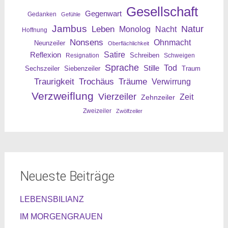
Gesellschaft
Gegenwart
Gedanken
Gefühle
Jambus
Leben
Natur
Nacht
Monolog
Hoffnung
Nonsens
Ohnmacht
Neunzeiler
Oberflächlichkeit
Reflexion
Satire
Resignation
Schreiben
Schweigen
Sprache
Tod
Stille
Sechszeiler
Siebenzeiler
Traum
Traurigkeit
Trochäus
Träume
Verwirrung
Verzweiflung
Vierzeiler
Zeit
Zehnzeiler
Zweizeiler
Zwölfzeiler
Neueste Beiträge
LEBENSBILIANZ
IM MORGENGRAUEN