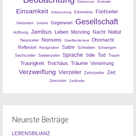
Depression
Dreizeiler
Einsamkeit
Fünfzeiler
Erkenntnis
Enttäuschung
Gesellschaft
Gegenwart
Gedanken
Gefühle
Jambus
Leben
Natur
Nacht
Monolog
Hoffnung
Nonsens
Ohnmacht
Neunzeiler
Oberflächlichkeit
Reflexion
Satire
Resignation
Schreiben
Schweigen
Sprache
Tod
Stille
Sechszeiler
Siebenzeiler
Traum
Traurigkeit
Trochäus
Träume
Verwirrung
Verzweiflung
Vierzeiler
Zeit
Zehnzeiler
Zweizeiler
Zwölfzeiler
Neueste Beiträge
LEBENSBILIANZ