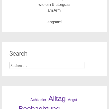
wie ein Bluterguss
am Arm,
langsam!
Search
Suche
nach:
Alltag
Angst
Achtzeiler
Beobachtung