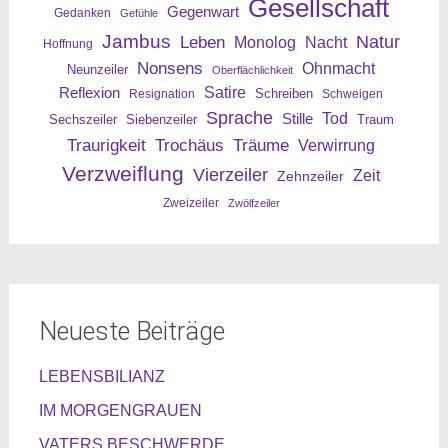
Gesellschaft
Gegenwart
Gedanken
Gefühle
Jambus
Leben
Natur
Nacht
Monolog
Hoffnung
Nonsens
Ohnmacht
Neunzeiler
Oberflächlichkeit
Reflexion
Satire
Resignation
Schreiben
Schweigen
Sprache
Tod
Stille
Sechszeiler
Siebenzeiler
Traum
Traurigkeit
Trochäus
Träume
Verwirrung
Verzweiflung
Vierzeiler
Zeit
Zehnzeiler
Zweizeiler
Zwölfzeiler
Neueste Beiträge
LEBENSBILIANZ
IM MORGENGRAUEN
VATERS BESCHWERDE