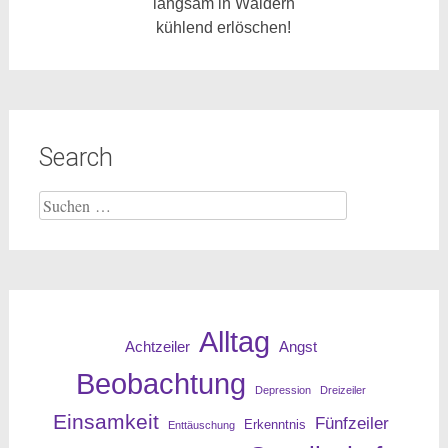
langsam in Wäldern
kühlend erlöschen!
Search
Suche
nach:
Alltag
Angst
Achtzeiler
Beobachtung
Depression
Dreizeiler
Einsamkeit
Fünfzeiler
Erkenntnis
Enttäuschung