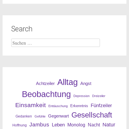
Search
Suche
nach:
Alltag
Angst
Achtzeiler
Beobachtung
Depression
Dreizeiler
Einsamkeit
Fünfzeiler
Erkenntnis
Enttäuschung
Gesellschaft
Gegenwart
Gedanken
Gefühle
Jambus
Leben
Natur
Nacht
Monolog
Hoffnung