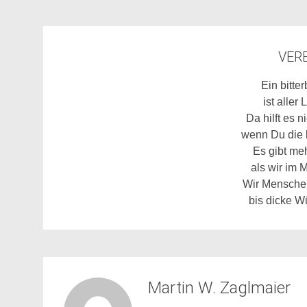
VER
Ein bitt
ist alle
Da hilft es n
wenn Du die b
Es gibt meh
als wir im
Wir Menschen
bis dicke W
Martin W. Zaglmaier