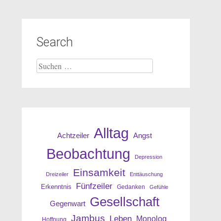
Search
Suche
nach:
Alltag
Angst
Achtzeiler
Beobachtung
Depression
Einsamkeit
Dreizeiler
Enttäuschung
Fünfzeiler
Erkenntnis
Gedanken
Gefühle
Gesellschaft
Gegenwart
Jambus
Leben
Monolog
Hoffnung