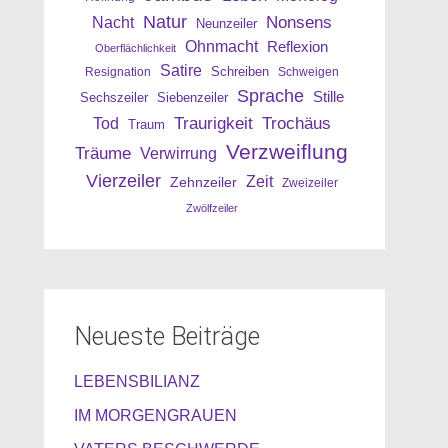
Natur
Nonsens
Nacht
Neunzeiler
Ohnmacht
Reflexion
Oberflächlichkeit
Satire
Resignation
Schreiben
Schweigen
Sprache
Stille
Sechszeiler
Siebenzeiler
Traurigkeit
Trochäus
Tod
Traum
Verzweiflung
Träume
Verwirrung
Vierzeiler
Zeit
Zehnzeiler
Zweizeiler
Zwölfzeiler
Neueste Beiträge
LEBENSBILIANZ
IM MORGENGRAUEN