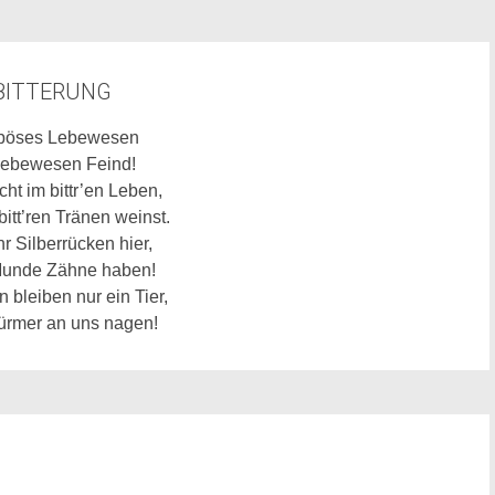
BITTERUNG
erböses Lebewesen
r Lebewesen Feind!
icht im bittr’en Leben,
itt’ren Tränen weinst.
r Silberrücken hier,
 Munde Zähne haben!
 bleiben nur ein Tier,
ürmer an uns nagen!