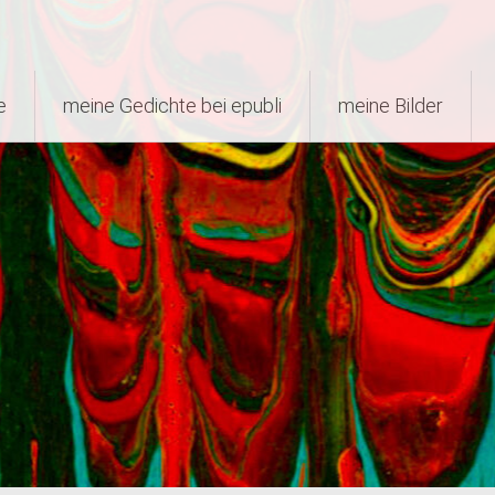
e
meine Gedichte bei epubli
meine Bilder