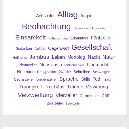
Alltag
Angst
Achtzeiler
Beobachtung
Depression
Dreizeiler
Einsamkeit
Fünfzeiler
Erkenntnis
Enttäuschung
Gesellschaft
Gegenwart
Gedanken
Gefühle
Jambus
Leben
Natur
Nacht
Monolog
Hoffnung
Nonsens
Ohnmacht
Neunzeiler
Oberflächlichkeit
Reflexion
Satire
Resignation
Schreiben
Schweigen
Sprache
Tod
Stille
Sechszeiler
Siebenzeiler
Traum
Traurigkeit
Trochäus
Träume
Verwirrung
Verzweiflung
Vierzeiler
Zeit
Zehnzeiler
Zweizeiler
Zwölfzeiler