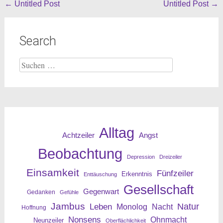
Beitragsnavigation
←
Untitled Post
Untitled Post
→
Search
Suche
nach:
Alltag
Angst
Achtzeiler
Beobachtung
Depression
Dreizeiler
Einsamkeit
Fünfzeiler
Erkenntnis
Enttäuschung
Gesellschaft
Gegenwart
Gedanken
Gefühle
Jambus
Leben
Natur
Nacht
Monolog
Hoffnung
Nonsens
Ohnmacht
Neunzeiler
Oberflächlichkeit