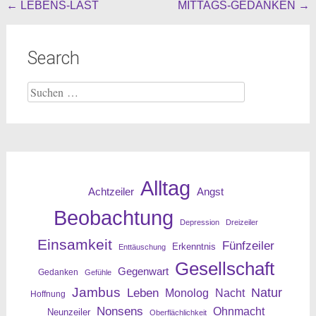
Beitragsnavigation
←
LEBENS-LAST
MITTAGS-GEDANKEN
→
Search
Suche
nach:
Alltag
Angst
Achtzeiler
Beobachtung
Depression
Dreizeiler
Einsamkeit
Fünfzeiler
Erkenntnis
Enttäuschung
Gesellschaft
Gegenwart
Gedanken
Gefühle
Jambus
Leben
Natur
Nacht
Monolog
Hoffnung
Nonsens
Ohnmacht
Neunzeiler
Oberflächlichkeit