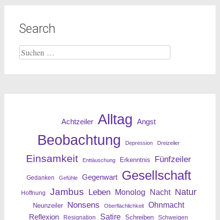
Search
Suche
nach:
Alltag
Angst
Achtzeiler
Beobachtung
Depression
Dreizeiler
Einsamkeit
Fünfzeiler
Erkenntnis
Enttäuschung
Gesellschaft
Gegenwart
Gedanken
Gefühle
Jambus
Leben
Natur
Nacht
Monolog
Hoffnung
Nonsens
Ohnmacht
Neunzeiler
Oberflächlichkeit
Reflexion
Satire
Resignation
Schreiben
Schweigen