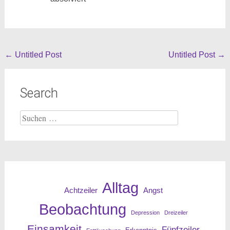
Beitragsnavigation
←
Untitled Post
Untitled Post
→
Search
Suche
nach:
Alltag
Angst
Achtzeiler
Beobachtung
Depression
Dreizeiler
Einsamkeit
Fünfzeiler