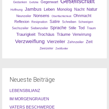
Gesellschaft
Gegenwart
Gedanken
Gefühle
Jambus
Leben
Natur
Nacht
Monolog
Hoffnung
Nonsens
Ohnmacht
Neunzeiler
Oberflächlichkeit
Reflexion
Satire
Resignation
Schreiben
Schweigen
Sprache
Tod
Stille
Sechszeiler
Siebenzeiler
Traum
Traurigkeit
Trochäus
Träume
Verwirrung
Verzweiflung
Vierzeiler
Zeit
Zehnzeiler
Zweizeiler
Zwölfzeiler
Neueste Beiträge
LEBENSBILIANZ
IM MORGENGRAUEN
VATERS BESCHWERDE