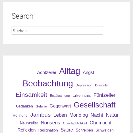
Search
Suche
nach:
Alltag
Angst
Achtzeiler
Beobachtung
Depression
Dreizeiler
Einsamkeit
Fünfzeiler
Erkenntnis
Enttäuschung
Gesellschaft
Gegenwart
Gedanken
Gefühle
Jambus
Leben
Natur
Nacht
Monolog
Hoffnung
Nonsens
Ohnmacht
Neunzeiler
Oberflächlichkeit
Reflexion
Satire
Resignation
Schreiben
Schweigen