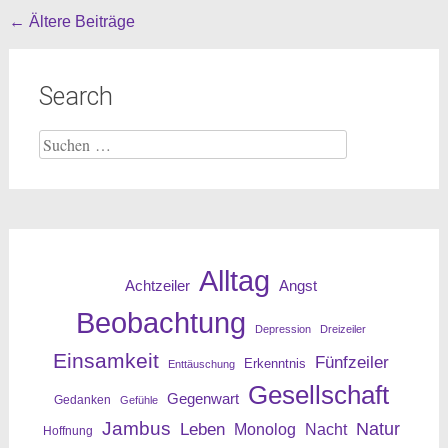
Beitragsnavigation
←
Ältere Beiträge
Search
Suche
nach:
Alltag
Angst
Achtzeiler
Beobachtung
Depression
Dreizeiler
Einsamkeit
Fünfzeiler
Erkenntnis
Enttäuschung
Gesellschaft
Gegenwart
Gedanken
Gefühle
Jambus
Leben
Natur
Nacht
Monolog
Hoffnung