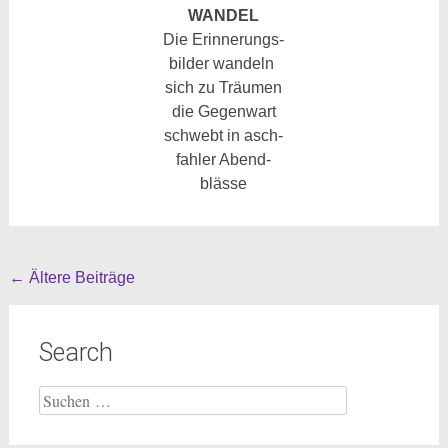
WANDEL
Die Erinnerungs-
bilder wandeln
sich zu Träumen
die Gegenwart
schwebt in asch-
fahler Abend-
blässe
Beitragsnavigation
←
Ältere Beiträge
Search
Suche
nach: