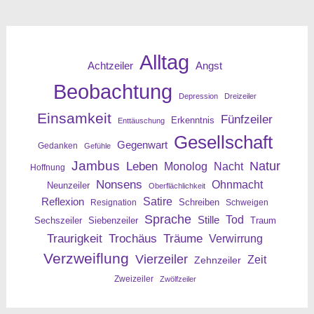
Alltag
Angst
Achtzeiler
Beobachtung
Depression
Dreizeiler
Einsamkeit
Fünfzeiler
Erkenntnis
Enttäuschung
Gesellschaft
Gegenwart
Gedanken
Gefühle
Jambus
Leben
Natur
Nacht
Monolog
Hoffnung
Nonsens
Ohnmacht
Neunzeiler
Oberflächlichkeit
Reflexion
Satire
Resignation
Schreiben
Schweigen
Sprache
Tod
Stille
Sechszeiler
Siebenzeiler
Traum
Traurigkeit
Trochäus
Träume
Verwirrung
Verzweiflung
Vierzeiler
Zeit
Zehnzeiler
Zweizeiler
Zwölfzeiler