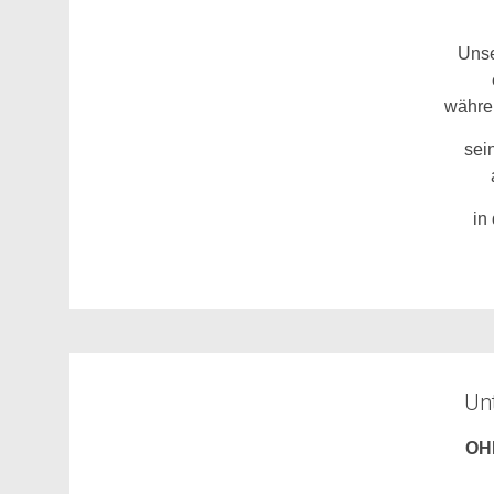
Unse
währe
sei
in
Unt
OH