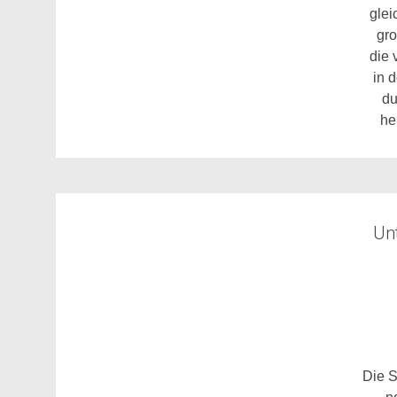
glei
gro
die
in 
du
he
Unt
Die 