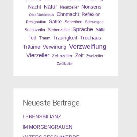
Natur
Nonsens
Nacht
Neunzeiler
Ohnmacht
Reflexion
Oberflächlichkeit
Satire
Resignation
Schreiben
Schweigen
Sprache
Stille
Sechszeiler
Siebenzeiler
Traurigkeit
Trochäus
Tod
Traum
Verzweiflung
Träume
Verwirrung
Vierzeiler
Zeit
Zehnzeiler
Zweizeiler
Zwölfzeiler
Neueste Beiträge
LEBENSBILIANZ
IM MORGENGRAUEN