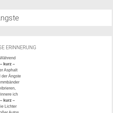
ngste
GE ERINNERUNG
Während
– kurz –
er Asphalt
 der Ängste
immbänder
vibrieren,
rinnere ich
– kurz –
ie Lichter
oßer Autos