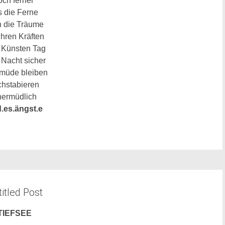
och ferner
s die
Ferne
n die Träume
ihren Kräften
Künsten Tag
Nacht sicher
müde
bleiben
chstabieren
nermüdlich
.es.ängst.e
itled Post
TIEFSEE