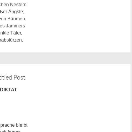
chen Nestern
ßer Ängste,
 von Bäumen,
des Jammers
nkle Täler,
rabstürzen.
itled Post
DIKTAT
Sprache
bleibt