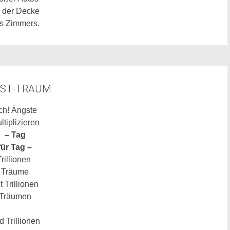
 der Decke
s Zimmers.
ST-TRAUM
ch! Ängste
ltiplizieren
– Tag
für Tag –
Trillionen
Träume
t Trillionen
Träumen
d Trillionen