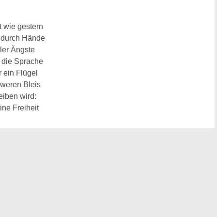
 wie gestern
t durch Hände
ller Ängste
 die Sprache
r ein Flügel
weren Bleis
eiben wird:
ine Freiheit