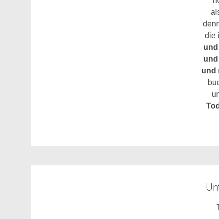
n
al
den
die 
und
und
und
bu
u
Tod
Unt