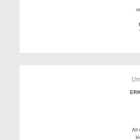
v
Unt
ERK
All
k