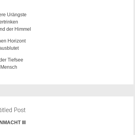
re Urängste
ertrinken
nd der Himmel
nen Horizont
ausblutet
 der Tiefsee
Mensch
itled Post
NMACHT III