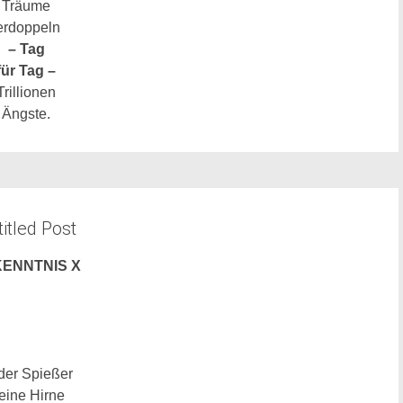
Träume
erdoppeln
– Tag
für Tag –
Trillionen
Ängste.
itled Post
ENNTNIS X
 der Spießer
leine Hirne