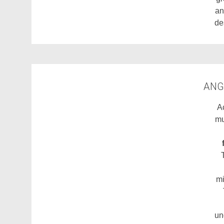
an
de
ANG
A
mu
mi
un