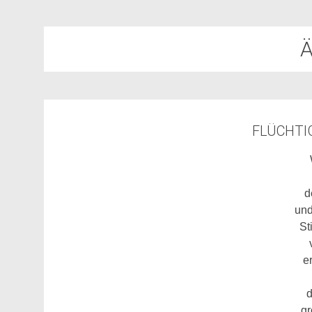
Ä
FLÜCHTI
d
und
St
e
d
gr