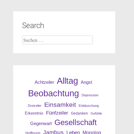
Search
Suche
nach:
Alltag
Angst
Achtzeiler
Beobachtung
Depression
Einsamkeit
Dreizeiler
Enttäuschung
Fünfzeiler
Erkenntnis
Gedanken
Gefühle
Gesellschaft
Gegenwart
Jambus
Leben
Monolog
Hoffnung