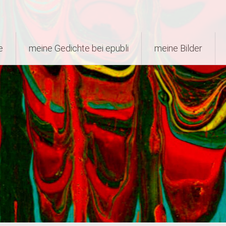
e
meine Gedichte bei epubli
meine Bilder